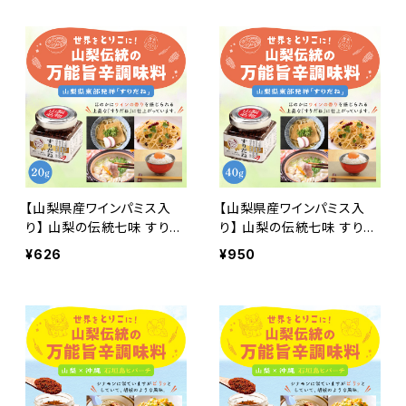
能調味料 一味 七味 詰め替
万能調味料 一味 七味 詰め
え
替え
【山梨県産ワインパミス入
【山梨県産ワインパミス入
り】 山梨の伝統七味 すりだ
り】 山梨の伝統七味 すりだ
ね （小）20グラム ワインパ
ね （大） 40グラム ワインパ
¥626
¥950
ミス ご飯のお供 お取り寄せ
ミス ご飯のお供 お取り寄せ
万能調味料 吉田のうどん
お取り寄せグルメ 万能調味
辛味
料 吉田のうどん 辛味 山梨
名物