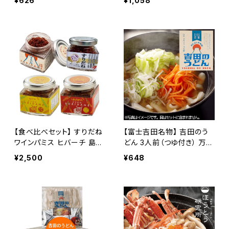
¥626
¥1,058
のお供 お取り寄せ お取り
のお供 お取り寄せ お取り
寄せグルメ 万能調味料 一
寄せグルメ 万能調味料 一
味 七味 ほうとう 吉田のう
味 七味 ほうとう 吉田のう
どん 辛味
どん 辛味
【食べ比べセット】 すりだね
【富士吉田名物】 吉田のう
ワインパミス ヒバーチ 島と
どん 3人前（つゆ付き） 万能
うがらし 辛味 七味 伝統七
調味料 一味 七味 辛味 ギ
¥2,500
¥648
味 万能調味料山梨名物 山
フト グルメ お土産 お取り
梨グルメ ご当地グルメ セッ
寄せ お取り寄せグルメ 山
ト お取り寄せ ギフト 沖縄
梨県
石垣島