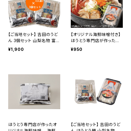
【ご当地セット】 吉田のうど
【オリジナル海鮮味噌付き】
ん 3個セット 山梨名物 富士
ほうとう専門店が作ったほ
吉田名物 山梨土産 山梨グ
うとう麺（2人前）ギフト プレ
¥1,900
¥950
ルメ ご当地グルメ お取り寄
ゼント グルメ お土産 お取
せ ギフト うどん
り寄せ お取り寄せグルメ 山
梨県
ほうとう専門店が作ったオ
【ご当地セット】 吉田のうど
リジナル海鮮味噌 海鮮
ん ほうとう麺 山梨名物 富