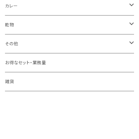
島とうがらし
こんにゃく
ほうとう
カレー
ヒバーチ
カレー
すりだね
乾物
スナック
ジャーキー
その他
お菓子
うなぎ
お得なセット・業務量
海鮮味噌
雑貨
ゆず商品