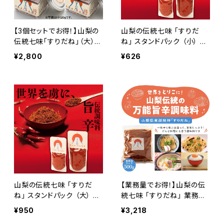
【3個セットでお得！】山梨の
山梨の伝統七味 「すりだ
伝統七味「すりだね」（大）4
ね」 スタンドパック （小） 40
0グラム（3個）｜ご飯のお供
グラム｜ご飯のお供 お取り
¥2,800
¥626
｜お取り寄せ ｜お取り寄せ
寄せ お取り寄せグルメ 万
グルメ｜万能調味料｜一味
能調味料 一味 七味 詰め替
｜七味
え
山梨の伝統七味 「すりだ
【業務量でお得！】山梨の伝
ね」 スタンドパック （大） 80
統七味 「すりだね」 業務用
グラム｜ご飯のお供 お取り
500グラム｜ご飯のお供 お
¥950
¥3,218
寄せ お取り寄せグルメ 万
取り寄せ お取り寄せグルメ