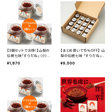
【3個セットでお得！】山梨の
【まとめ買いで15％OFF】 山
伝統七味「すりだね」（小）2
梨の伝統七味 「すりだね」
0グラム（3個）｜ご飯のお供
（小）20グラム（16個） ほう
¥1,870
¥9,000
｜お取り寄せ ｜お取り寄せ
とう 吉田のうどん 辛味 七
グルメ｜万能調味料｜一味
味 万能調味料
｜七味