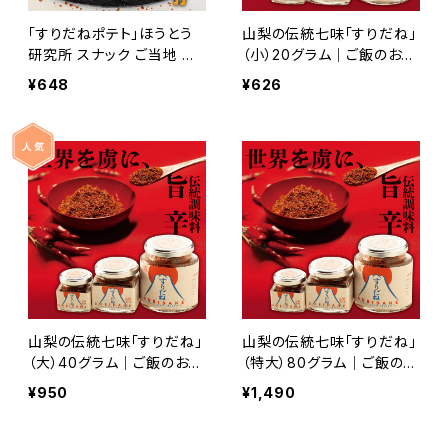
「すりだねポテト」ほうとう
山梨の伝統七味「すりだね」
研究所 スナック ご当地 富
（小）20グラム｜ご飯のお供
士山麓 旨辛調味料入り 七
｜お取り寄せ ｜お取り寄せ
¥648
¥626
味唐辛子 ポテト おつまみ
グルメ｜万能調味料｜一味
｜七味
山梨の伝統七味「すりだね」
山梨の伝統七味「すりだね」
（大）40グラム｜ご飯のお供
（特大）80グラム｜ご飯のお
｜お取り寄せ ｜お取り寄せ
供｜お取り寄せ ｜お取り寄
¥950
¥1,490
グルメ｜万能調味料｜一味
せグルメ｜万能調味料｜一
｜七味
味｜七味