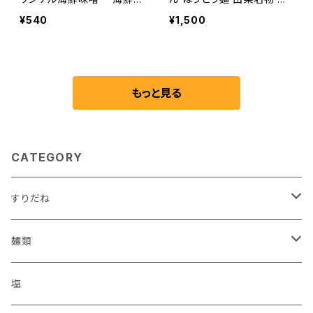
味噌 ほうとう みそつゆ ３
士吉田名物 山梨土産 山梨
¥540
¥1,500
袋セット
グルメ ご当地グルメ お取り
寄せ ギフト うどん ほうとう
もっと見る
CATEGORY
すりだね
瓶
麺類
ワインパミス
パック
うどん
塩