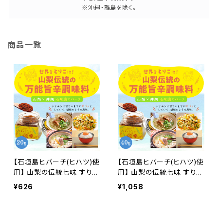
※沖縄・離島を除く。
商品一覧
【石垣島ヒバーチ(ヒハツ)使
【石垣島ヒバーチ(ヒハツ)使
用】 山梨の伝統七味 すりだ
用】 山梨の伝統七味 すりだ
ね ヒバーチ （小）20g ご飯
ね ヒバーチ （大）40g ご飯
¥626
¥1,058
のお供 お取り寄せ お取り
のお供 お取り寄せ お取り
寄せグルメ 万能調味料 一
寄せグルメ 万能調味料 一
味 七味 ほうとう 吉田のう
味 七味 吉田のうどん 辛味