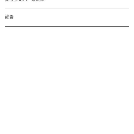
海鮮味噌
雑貨
ゆず商品