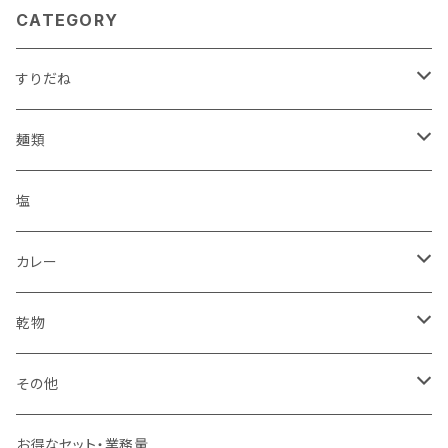
どん 辛味 島胡椒
島胡椒
CATEGORY
すりだね
瓶
麺類
ワインパミス
パック
うどん
塩
島とうがらし
こんにゃく
ほうとう
カレー
ヒバーチ
カレー
すりだね
乾物
スナック
ジャーキー
その他
お菓子
うなぎ
お得なセット・業務量