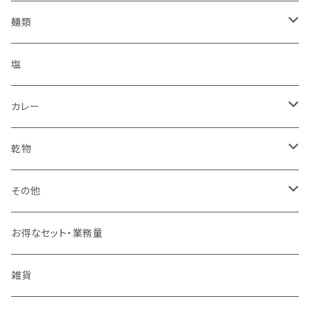
瓶
麺類
ワインパミス
パック
うどん
塩
島とうがらし
こんにゃく
ほうとう
カレー
ヒバーチ
カレー
すりだね
乾物
スナック
ジャーキー
その他
お菓子
うなぎ
お得なセット・業務量
海鮮味噌
雑貨