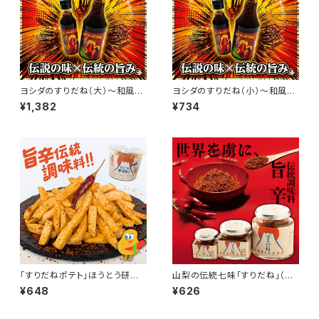
ヨシダのすりだね（大）〜和風旨
ヨシダのすりだね（小）〜和風旨
辛万能調味料〜｜ヨシダソース
辛万能調味料〜｜ヨシダソース
¥1,382
¥734
と無添加すりだねのコラボ｜お
と無添加すりだねのコラボ｜お
取り寄せ ｜お取り寄せグルメ｜
取り寄せ ｜お取り寄せグルメ｜
万能調味料｜
万能調味料｜
「すりだねポテト」ほうとう研究
山梨の伝統七味「すりだね」（小）
所 スナック ご当地 富士山麓 旨
20グラム｜ご飯のお供｜お取り
¥648
¥626
辛調味料入り 七味唐辛子 ポテ
寄せ ｜お取り寄せグルメ｜万能
ト おつまみ
調味料｜一味｜七味