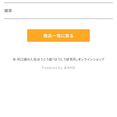
海鮮味噌
雑貨
ゆず商品
商品一覧に戻る
© 河口湖の人気ほうとう店「ほうとう研究所」オンラインショップ
Powered by