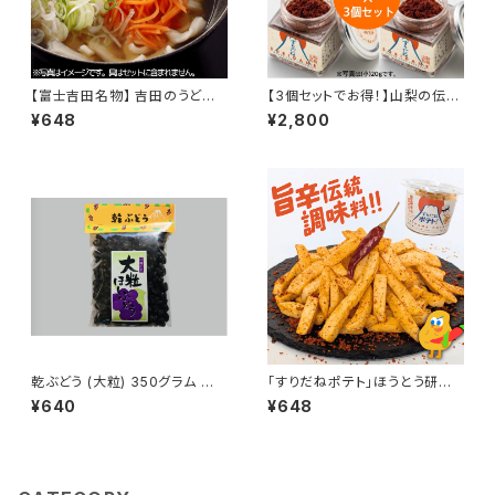
【富士吉田名物】 吉田のうどん
【3個セットでお得！】山梨の伝統
3人前（つゆ付き） 万能調味料
七味「すりだね」（大）40グラム
¥648
¥2,800
一味 七味 辛味 ギフト グルメ お
（3個）｜ご飯のお供｜お取り寄
土産 お取り寄せ お取り寄せグ
せ ｜お取り寄せグルメ｜万能調
ルメ 山梨県
味料｜一味｜七味
乾ぶどう (大粒) 350グラム お
「すりだねポテト」ほうとう研究
菓子 おやつ おつまみ ドライフ
所 スナック ご当地 富士山麓 旨
¥640
¥648
ルーツ 人気 非常食 保存食
辛調味料入り 七味唐辛子 ポテ
ト おつまみ