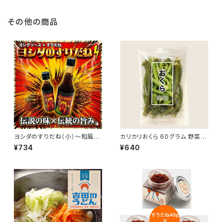
その他の商品
ヨシダのすりだね（小）〜和風旨
カリカリおくら 60グラム 野菜ス
辛万能調味料〜｜ヨシダソース
ナック お菓子 スナック菓子 お
¥734
¥640
と無添加すりだねのコラボ｜お
やつ 詰め合わせ オクラ おつま
取り寄せ ｜お取り寄せグルメ｜
み 人気 非常食 保存食 家飲み
万能調味料｜
宅飲み