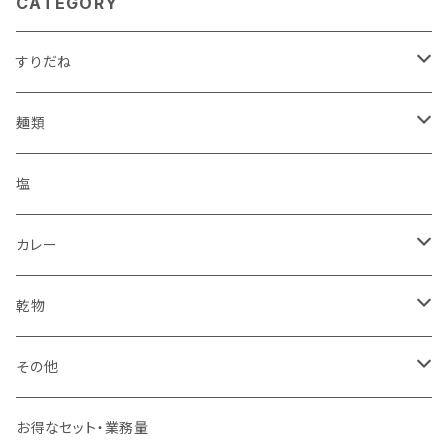
CATEGORY
すりだね
瓶
麺類
ワインパミス
パック
うどん
塩
島とうがらし
こんにゃく
ほうとう
カレー
ヒバーチ
カレー
すりだね
乾物
スナック
ジャーキー
その他
お菓子
うなぎ
お得なセット・業務量