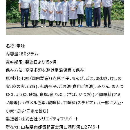
名称：辛味
内容量：80グラム
賞味期限：製造日より15ヶ月
保存方法：高温多湿を避け常温保管で保存
原材料：七味（国内製造）(赤唐辛子、ちんぴ、ごま、あおさ、けしの
実、麻の実、山椒)、赤唐辛子、ごま油(食用ごま油)、みりん、めんつ
ゆ（しょうゆ、砂糖、食塩、削りぶし（さば、かつお）)／調味料(アミ
ノ酸等)、カラメル色素、酸味料、甘味料(ステビア) 、(一部に大豆・
小麦・さば・ごまを含む)
製造者：株式会社クリエイティブリゾート
所在地：山梨県南都留郡富士河口湖町河口2746-1