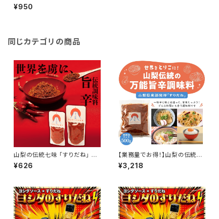
タンドパック （大） 80グラム｜ご
¥950
飯のお供 お取り寄せ お取り寄
せグルメ 万能調味料 一味 七味
詰め替え
同じカテゴリの商品
山梨の伝統七味 「すりだね」 ス
【業務量でお得！】山梨の伝統七
タンドパック （小） 40グラム｜ご
味 「すりだね」 業務用 500グラ
¥626
¥3,218
飯のお供 お取り寄せ お取り寄
ム｜ご飯のお供 お取り寄せ お
せグルメ 万能調味料 一味 七味
取り寄せグルメ 万能調味料 一
詰め替え
味 七味 詰め替え