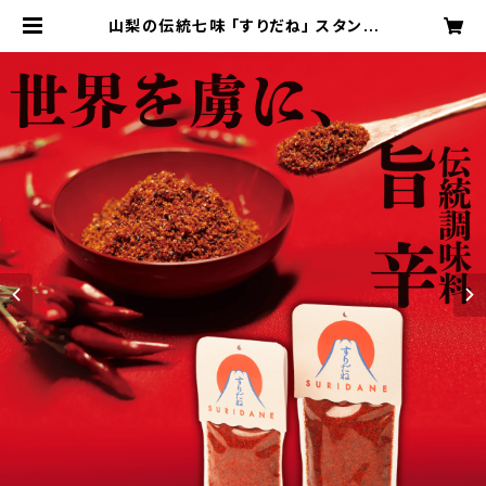
山梨の伝統七味 「すりだね」 スタンド
パック （大） 80グラム｜ご飯のお供
お取り寄せ お取り寄せグルメ 万能調
味料 一味 七味 詰め替え | 河口湖の
人気ほうとう店「ほうとう研究所」オン
ラインショップ