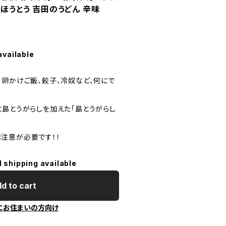
 ほうとう 吉田のうどん 辛味
available
、卵かけご飯、餃子、冷奴など、何にで
に島とうがらしを加えた「島とうがらし
注意が必要です！！
l shipping available
d to cart
にお住まいの方向け