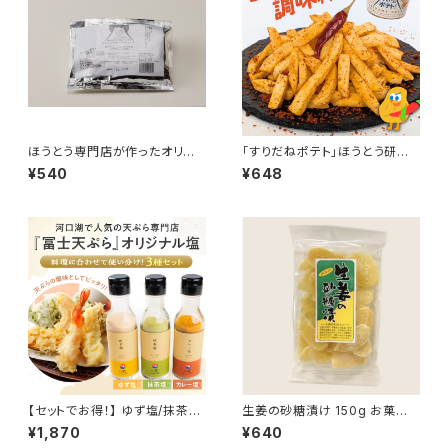
ほうとう専門店が作ったオリジ
「すりだねポテト」ほうとう研究
ナル海鮮味噌 海鮮 味噌 ほう
所 スナック ご当地 富士山麓 旨
¥540
¥648
とう みそつゆ ３袋セット
辛調味料入り 七味唐辛子 ポテ
ト おつまみ
【セットでお得！】 ゆず塩/抹茶
生姜の砂糖漬け 150g お菓子
塩/カレー塩３個セット 『いだ天
おやつ 生姜 おつまみ ドライフ
¥1,870
¥640
オリジナルブレンド塩』 ゆず 抹
ルーツ 人気 非常食 保存食