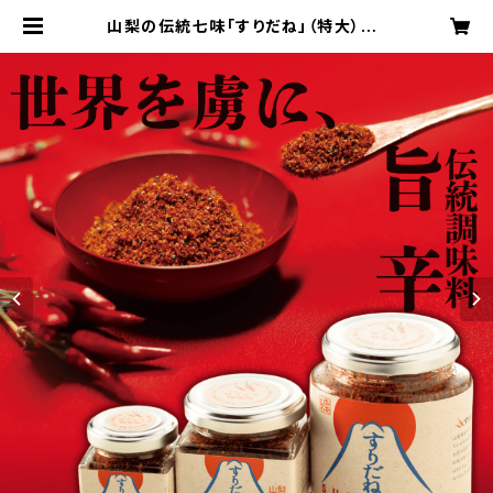
山梨の伝統七味「すりだね」（特大）80
グラム｜ご飯のお供｜お取り寄せ ｜
お取り寄せグルメ｜万能調味料｜一
味｜七味 | 河口湖の人気ほうとう店
「ほうとう研究所」オンラインショップ