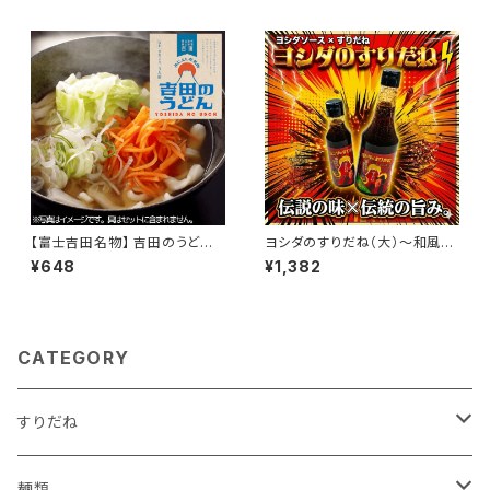
茶 カレー スパイス お塩 国産
山梨県 万能 調味料 肉 野菜 BB
Q スイーツ ギフト プレゼント グ
ルメ お土産 お取り寄せ 詰め合
わせ
【富士吉田名物】 吉田のうどん
ヨシダのすりだね（大）〜和風旨
3人前（つゆ付き） 万能調味料
辛万能調味料〜｜ヨシダソース
¥648
¥1,382
一味 七味 辛味 ギフト グルメ お
と無添加すりだねのコラボ｜お
土産 お取り寄せ お取り寄せグ
取り寄せ ｜お取り寄せグルメ｜
ルメ 山梨県
万能調味料｜
CATEGORY
すりだね
瓶
麺類