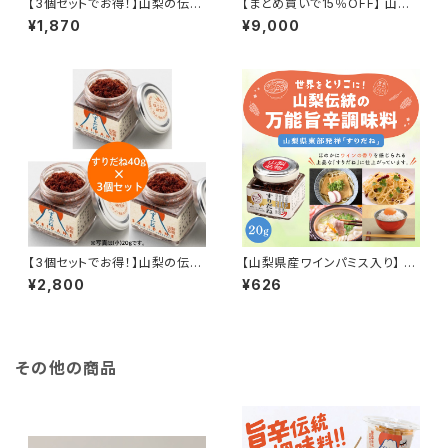
【3個セットでお得！】山梨の伝統
【まとめ買いで15％OFF】 山梨
七味「すりだね」（小）20グラム
の伝統七味 「すりだね」 （小）20
¥1,870
¥9,000
（3個）｜ご飯のお供｜お取り寄
グラム（16個） ほうとう 吉田の
せ ｜お取り寄せグルメ｜万能調
うどん 辛味 七味 万能調味料
味料｜一味｜七味
【3個セットでお得！】山梨の伝統
【山梨県産ワインパミス入り】 山
七味「すりだね」（大）40グラム
梨の伝統七味 すりだね （小）20
¥2,800
¥626
（3個）｜ご飯のお供｜お取り寄
グラム ワインパミス ご飯のお供
せ ｜お取り寄せグルメ｜万能調
お取り寄せ 万能調味料 吉田の
味料｜一味｜七味
うどん 辛味
その他の商品