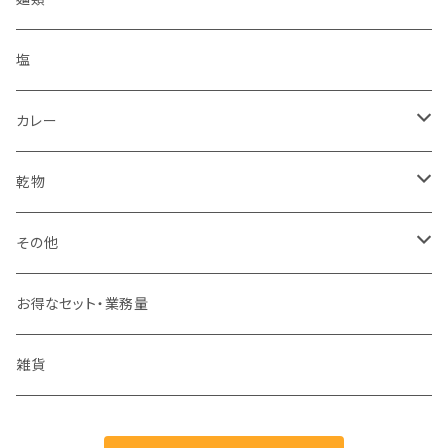
ワインパミス
パック
うどん
塩
島とうがらし
こんにゃく
ほうとう
カレー
ヒバーチ
カレー
すりだね
乾物
スナック
ジャーキー
その他
お菓子
うなぎ
お得なセット・業務量
海鮮味噌
雑貨
ゆず商品