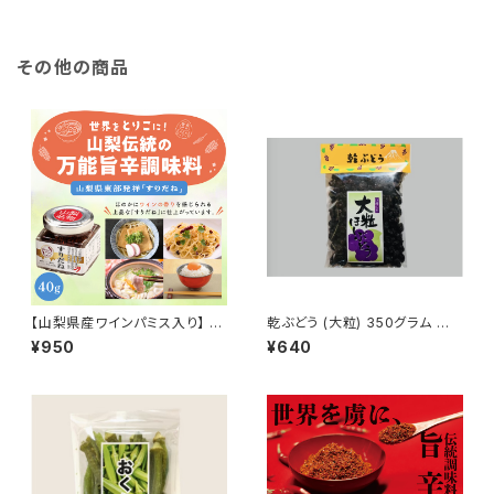
その他の商品
【山梨県産ワインパミス入り】 山
乾ぶどう (大粒) 350グラム お
梨の伝統七味 すりだね （大） 4
菓子 おやつ おつまみ ドライフ
¥950
¥640
0グラム ワインパミス ご飯のお
ルーツ 人気 非常食 保存食
供 お取り寄せ お取り寄せグル
メ 万能調味料 吉田のうどん 辛
味 山梨 名物