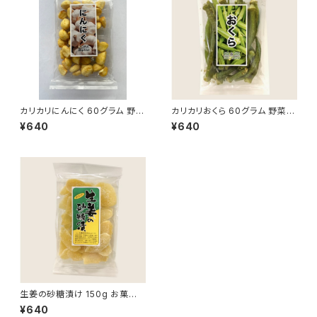
カリカリにんにく 60グラム 野菜
カリカリおくら 60グラム 野菜ス
スナック お菓子 スナック菓子
ナック お菓子 スナック菓子 お
¥640
¥640
おやつ にんにく おつまみ 人気
やつ 詰め合わせ オクラ おつま
非常食 保存食 家飲み 宅飲み
み 人気 非常食 保存食 家飲み
宅飲み
生姜の砂糖漬け 150g お菓子
おやつ 生姜 おつまみ ドライフ
¥640
ルーツ 人気 非常食 保存食