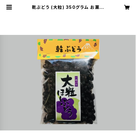
乾ぶどう (大粒) 350グラム お菓子
おやつ おつまみ ドライフルーツ 人気
非常食 保存食 | 河口湖の人気ほうと
う店「ほうとう研究所」オンラインショ
ップ