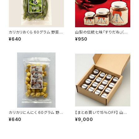
カリカリおくら 60グラム 野菜ス
山梨の伝統七味「すりだね」（大）
ナック お菓子 スナック菓子 お
40グラム｜ご飯のお供｜お取り
¥640
¥950
やつ 詰め合わせ オクラ おつま
寄せ ｜お取り寄せグルメ｜万能
み 人気 非常食 保存食 家飲み
調味料｜一味｜七味
宅飲み
カリカリにんにく 60グラム 野菜
【まとめ買いで15％OFF】 山梨
スナック お菓子 スナック菓子
の伝統七味 「すりだね」 （小）20
¥640
¥9,000
おやつ にんにく おつまみ 人気
グラム（16個） ほうとう 吉田の
非常食 保存食 家飲み 宅飲み
うどん 辛味 七味 万能調味料