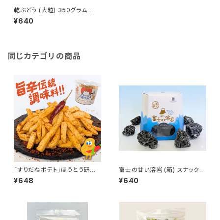
乾ぶどう (大粒) 350グラム お
菓子 おやつ おつまみ ドライフ
¥640
ルーツ 人気 非常食 保存食
同じカテゴリの商品
「すりだねポテト」ほうとう研究
富士の甘い溶岩 (箱) スナック
所 スナック ご当地 富士山麓 旨
お菓子 贈り物 スナック菓子 お
¥648
¥640
辛調味料入り 七味唐辛子 ポテ
やつ 溶岩 富士山 非常食 保存
ト おつまみ
食 お土産