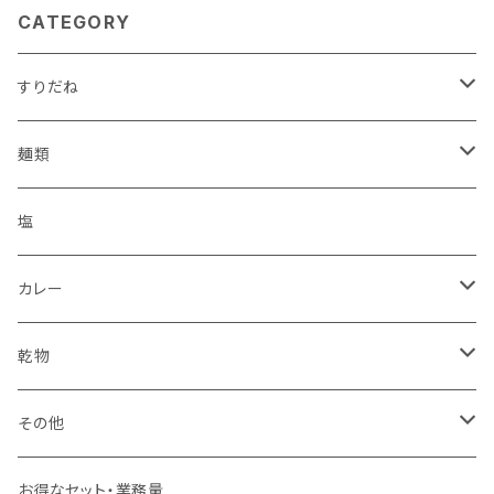
CATEGORY
すりだね
瓶
麺類
ワインパミス
パック
うどん
塩
島とうがらし
こんにゃく
ほうとう
カレー
ヒバーチ
カレー
すりだね
乾物
スナック
ジャーキー
その他
お菓子
うなぎ
お得なセット・業務量