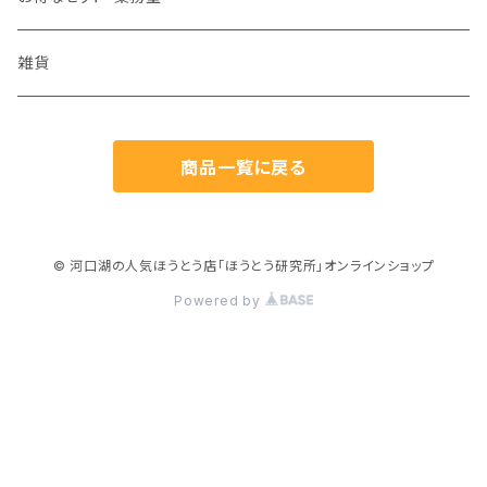
海鮮味噌
雑貨
ゆず商品
商品一覧に戻る
© 河口湖の人気ほうとう店「ほうとう研究所」オンラインショップ
Powered by